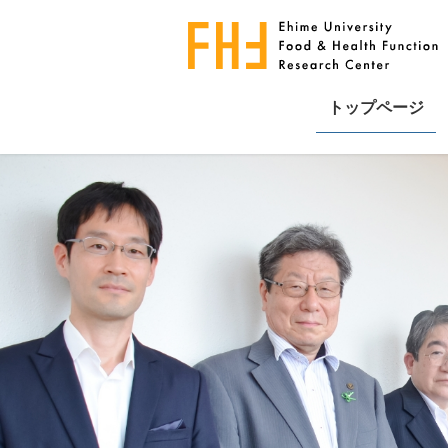
コ
ナ
ン
ビ
テ
ゲ
ン
ー
ツ
シ
トップページ
へ
ョ
ス
ン
キ
に
ッ
移
プ
動